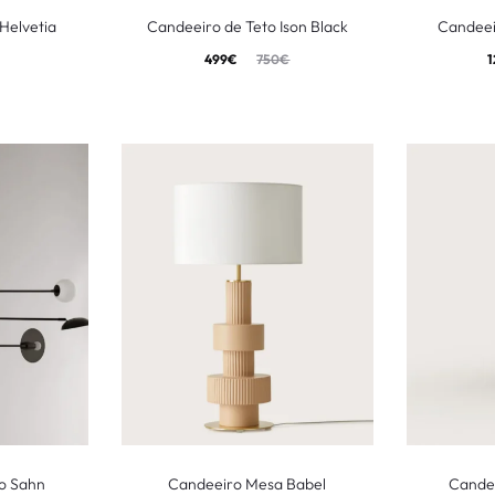
Helvetia
Candeeiro de Teto Ison Black
Candeei
499
€
750
€
1
o Sahn
Candeeiro Mesa Babel
Cande