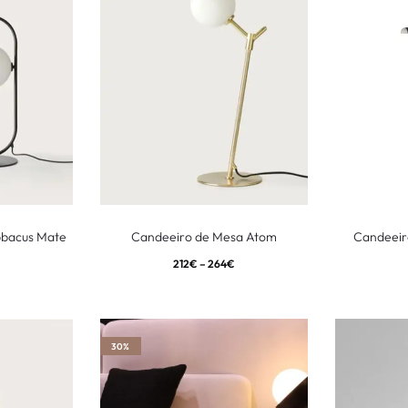
bbacus Mate
Candeeiro de Mesa Atom
Candeeir
212
€
–
264
€
30%