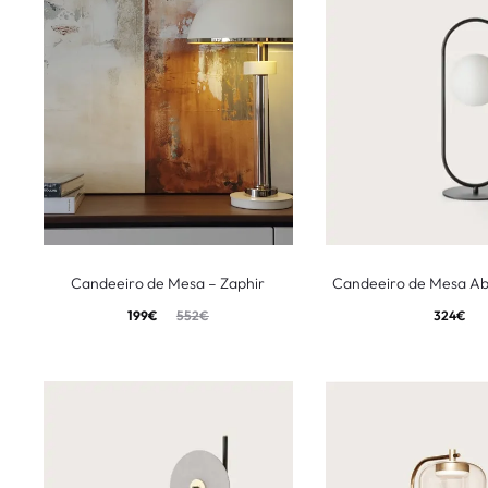
Candeeiro de Mesa – Zaphir
Candeeiro de Mesa A
199
€
552
€
324
€