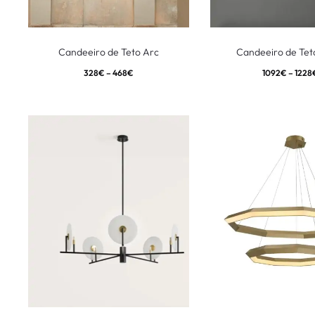
Candeeiro de Teto Arc
Candeeiro de Te
328
€
–
468
€
1092
€
–
1228