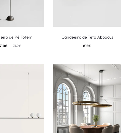
eiro de Pé Totem
Candeeiro de Teto Abbacus
410
€
749
€
815
€