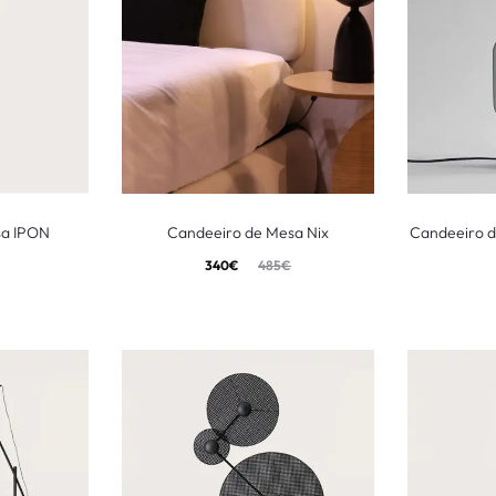
sa IPON
Candeeiro de Mesa Nix
Candeeiro d
340
€
485
€