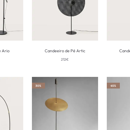
 Ario
Candeeiro de Pé Artic
Cande
212
€
30%
45%