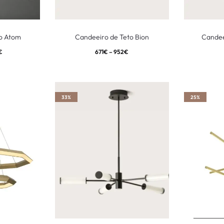
to Atom
Candeeiro de Teto Bion
Candee
€
671
€
–
952
€
33%
25%