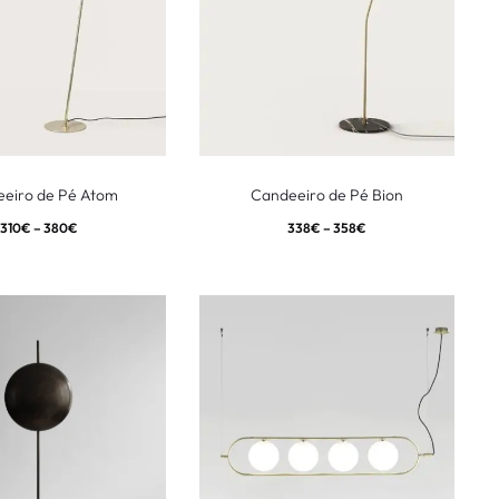
eiro de Pé Atom
Candeeiro de Pé Bion
310
€
–
380
€
338
€
–
358
€