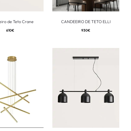
iro de Teto Crane
CANDEEIRO DE TETO ELLI
610
€
930
€