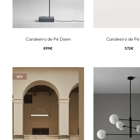
Candeeiro de Pé Dawn
Candeeiro de Pé
899
€
572
€
30%