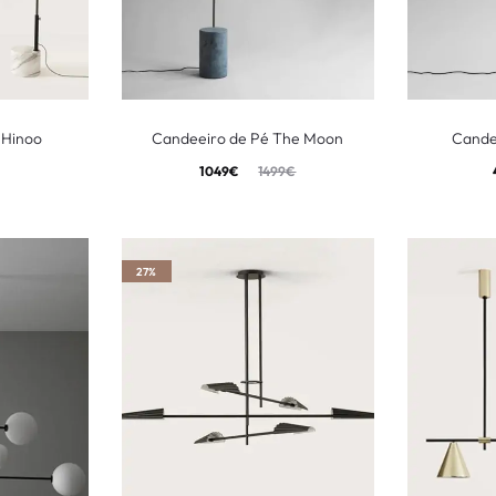
 Hinoo
Candeeiro de Pé The Moon
Cande
1049
€
1499
€
27%