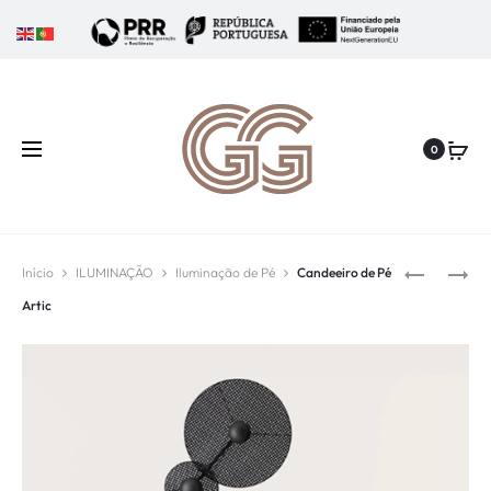
0
Início
ILUMINAÇÃO
Iluminação de Pé
Candeeiro de Pé
Artic