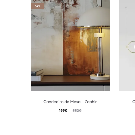
64%
Candeeiro de Mesa – Zaphir
C
199
€
552
€