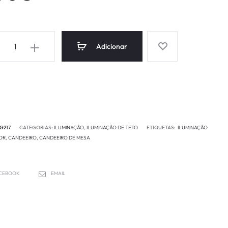
Adicionar
G217
CATEGORIAS:
ILUMINAÇÃO
,
ILUMINAÇÃO DE TETO
ETIQUETAS:
ILUMINAÇÃO
IOR
,
CANDEEIRO
,
CANDEEIRO DE MESA
CEBOOK
EMAIL