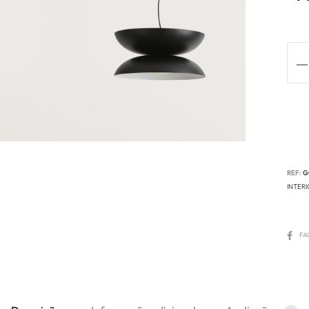
REF:
G
INTER
FA