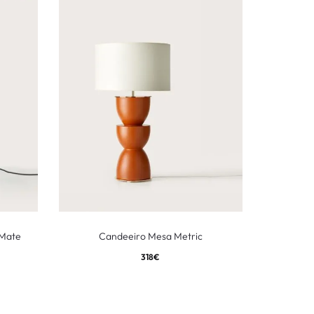
50%
 Mate
Candeeiro Mesa Metric
318
€