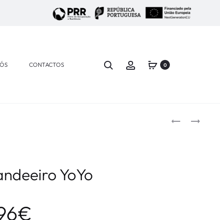
NÓS
CONTACTOS
0
ndeeiro YoYo
96
€