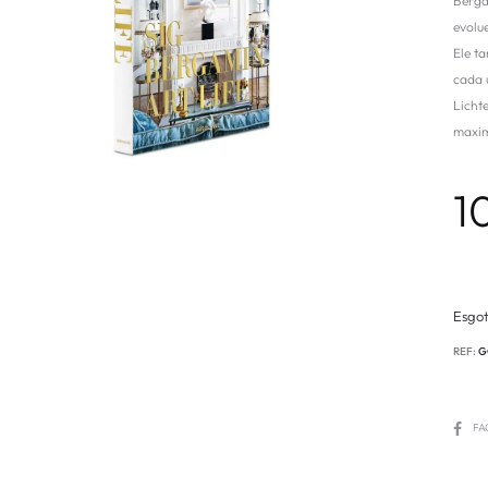
Berga
evolue
Ele t
cada 
Licht
maxim
1
Esgo
REF:
G
FA