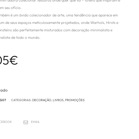
min adora colecionar tesouros onde quer que vá – totens que inspiram e
m seu ofício.
ambém é um ávido colecionador de arte, uma tendência que aparece em
um de seus espaços meticulosamente projetados, onde Warhols, Hirsts e
ensteins são perfeitamente misturados com decoração minimalista e
alista de todo o mundo.
05
€
tado
G07
CATEGORIAS:
DECORAÇÃO
,
LIVROS
,
PROMOÇÕES
CEBOOK
EMAIL