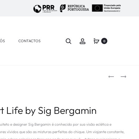
NÓS
CONTACTOS
0
t Life by Sig Bergamin
uiteto e designer Sig Bergamin é conhecido por sua visão eclética e
ores vívidos que são as misturas perfeitas do chique. Um viajante constante,