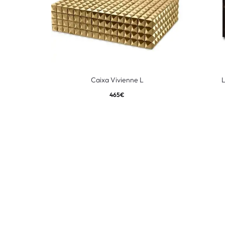
Caixa Vivienne L
L
465
€