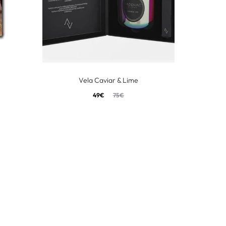
Vela Caviar & Lime
Tiffany & 
49
€
75
€