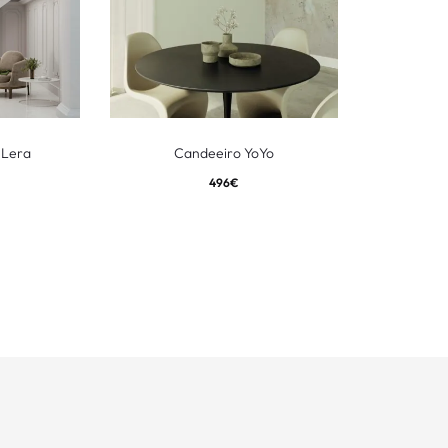
 Lera
Candeeiro YoYo
496
€