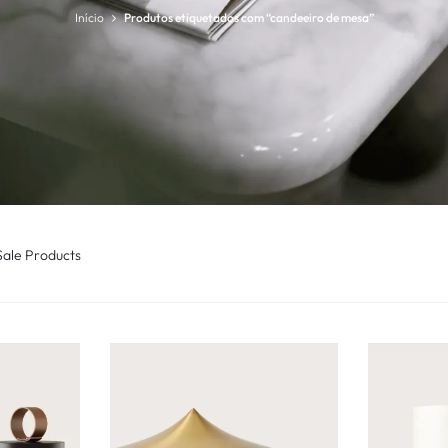
Início
Produtos etiquetados com “candeeiro de mesa”
Sale Products