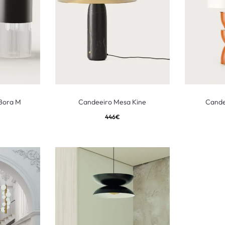
Bora M
Candeeiro Mesa Kine
Cande
446
€