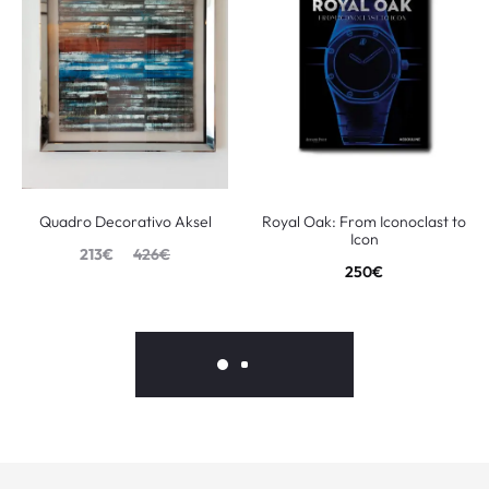
Quadro Decorativo Aksel
Royal Oak: From Iconoclast to
Icon
213
€
426
€
250
€
10%
41%