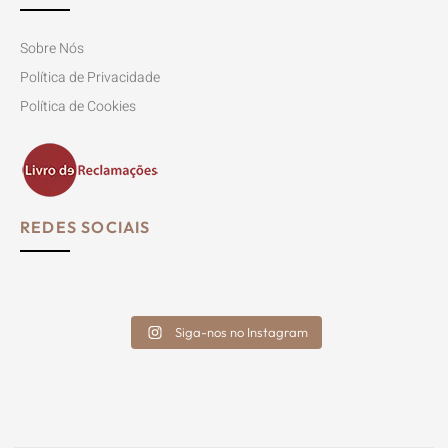
105
€
75
€
51%
36%
Vaso Esfera Gigante – Preto
Vela Aromatic Lounge
395
€
810
€
39
€
61
€
35%
35%