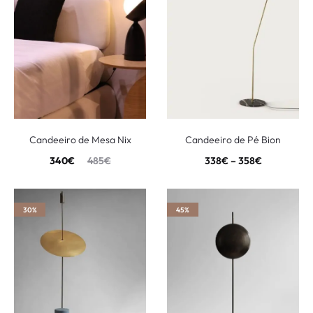
Candeeiro de Mesa Nix
Candeeiro de Pé Bion
340
€
485
€
338
€
–
358
€
30%
45%