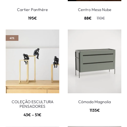
Cartier Panthère
Centro Mesa Nube
195
€
88
€
110
€
41%
COLEÇÃO ESCULTURA
Cómoda Magnolia
PENSADORES
1135
€
43
€
–
51
€