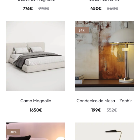
776
€
970
€
450
€
560
€
64%
Cama Magnolia
Candeeiro de Mesa – Zaphir
1650
€
199
€
552
€
30%