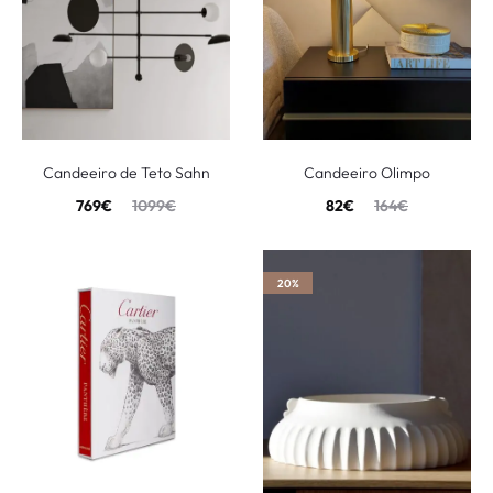
Candeeiro de Teto Sahn
Candeeiro Olimpo
769
€
1099
€
82
€
164
€
20%