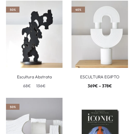
50%
40%
Escultura Abstrata
ESCULTURA EGIPTO
68
€
136
€
369
€
–
378
€
50%