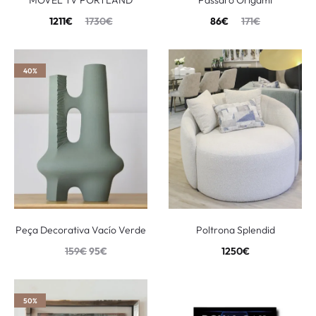
MÓVEL TV PORTLAND
Pássaro Origami
1211
€
1730
€
86
€
171
€
40%
Peça Decorativa Vacío Verde
Poltrona Splendid
159
€
95
€
1250
€
50%