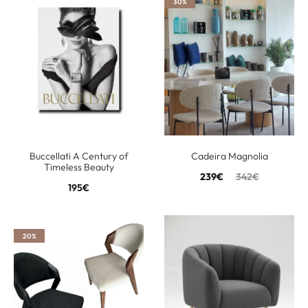
30%
Buccellati A Century of
Cadeira Magnolia
Timeless Beauty
239
€
342
€
195
€
20%