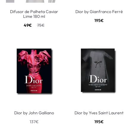
Difusor de Palheta Caviar
Dior by Gianfranco Ferré
Lime 180 ml
195
€
49
€
75
€
Dior by John Galliano
Dior by Yves Saint Laurent
137
€
195
€