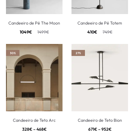
Candeeiro de Pé The Moon
Candeeiro de Pé Totem
1049
€
1499
€
410
€
749
€
30%
27%
Candeeiro de Teto Arc
Candeeiro de Teto Bion
328
€
–
468
€
671
€
–
952
€