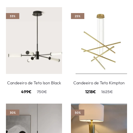
33%
25%
Candeeiro de Teto Ison Black
Candeeiro de Teto Kimpton
499
€
750
€
1218
€
1625
€
30%
50%