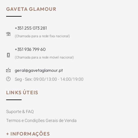
Sofá Grace
Taça Formalismo Mármore
2363
€
2625
€
175
€
299
€
The Big Book of Chic
Tiffany & Co. Vision and
Virtuosity (Icon Edition)