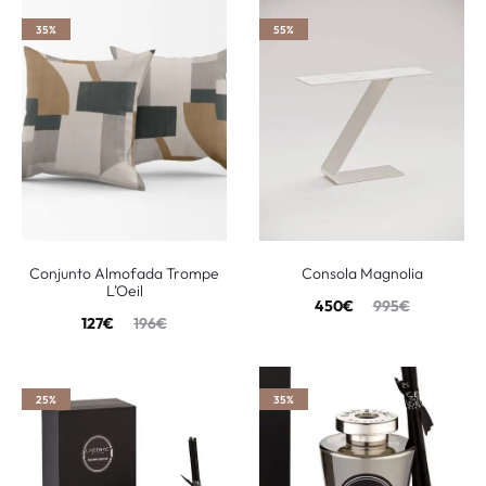
35%
55%
Conjunto Almofada Trompe
Consola Magnolia
L’Oeil
450
€
995
€
127
€
196
€
25%
35%