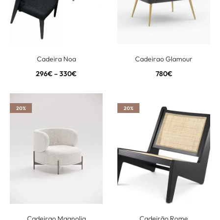
Cadeira Noa
Cadeirao Glamour
296
€
–
330
€
780
€
20%
20%
Cadeirao Magnolia
Cadeirão Rome