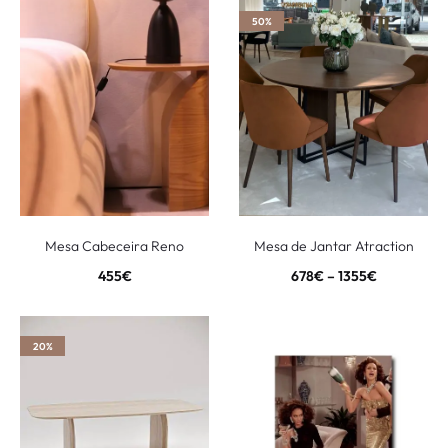
50%
Mesa Cabeceira Reno
Mesa de Jantar Atraction
455
€
678
€
–
1355
€
20%