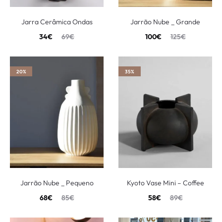
Jarra Cerâmica Ondas
Jarrão Nube _ Grande
34
€
69
€
100
€
125
€
20%
35%
Jarrão Nube _ Pequeno
Kyoto Vase Mini – Coffee
68
€
85
€
58
€
89
€