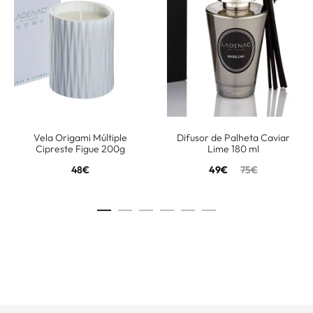
Vela Origami Múltiple
Difusor de Palheta Caviar
Cipreste Figue 200g
Lime 180 ml
48
€
49
€
75
€