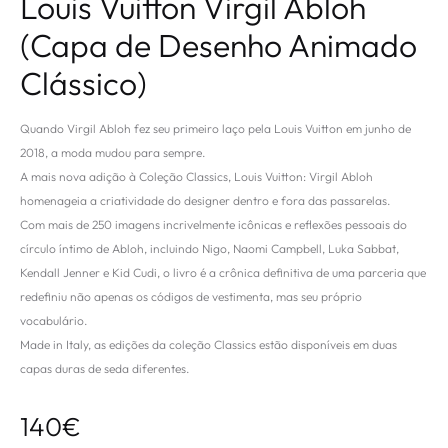
Louis Vuitton Virgil Abloh
(Capa de Desenho Animado
Clássico)
Quando Virgil Abloh fez seu primeiro laço pela Louis Vuitton em junho de
2018, a moda mudou para sempre.
A mais nova adição à Coleção Classics, Louis Vuitton: Virgil Abloh
homenageia a criatividade do designer dentro e fora das passarelas.
Com mais de 250 imagens incrivelmente icônicas e reflexões pessoais do
círculo íntimo de Abloh, incluindo Nigo, Naomi Campbell, Luka Sabbat,
Kendall Jenner e Kid Cudi, o livro é a crônica definitiva de uma parceria que
redefiniu não apenas os códigos de vestimenta, mas seu próprio
vocabulário.
Made in Italy, as edições da coleção Classics estão disponíveis em duas
capas duras de seda diferentes.
140
€