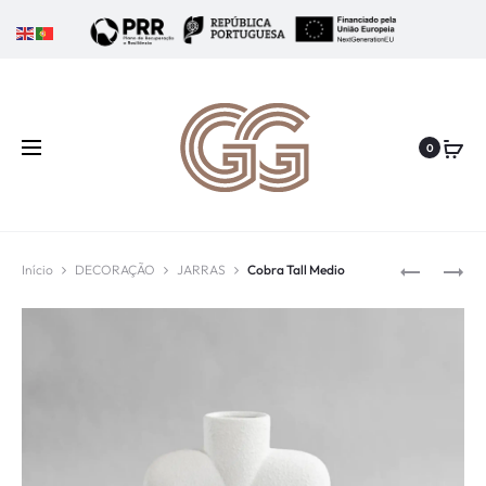
0
Início
DECORAÇÃO
JARRAS
Cobra Tall Medio