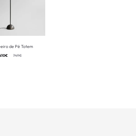
eiro de Pé Totem
410
€
749
€