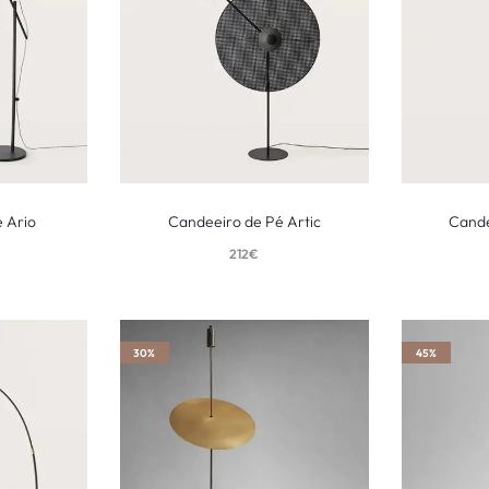
 Ario
Candeeiro de Pé Artic
Cande
212
€
30%
45%