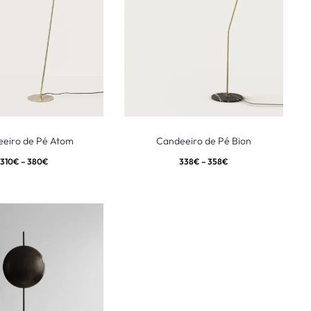
eiro de Pé Atom
Candeeiro de Pé Bion
310
€
–
380
€
338
€
–
358
€