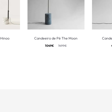
 Hinoo
Candeeiro de Pé The Moon
Cande
1049
€
1499
€