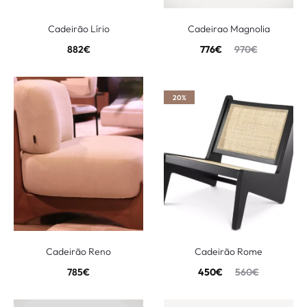
Cadeirão Lírio
Cadeirao Magnolia
882
€
776
€
970
€
20%
Cadeirão Reno
Cadeirão Rome
785
€
450
€
560
€