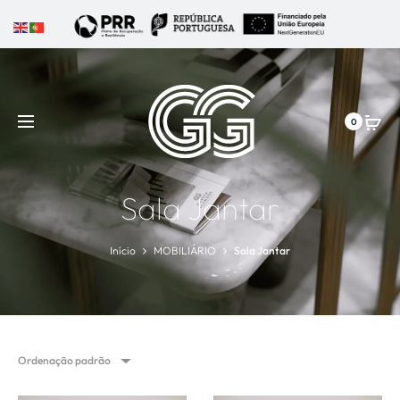
0
Sala Jantar
Início
MOBILIÁRIO
Sala Jantar
Ordenação padrão