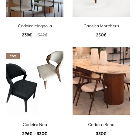
Cadeira Magnolia
Cadeira Morpheus
239
€
342
€
250
€
20%
Cadeira Noa
Cadeira Reno
296
€
–
330
€
330
€