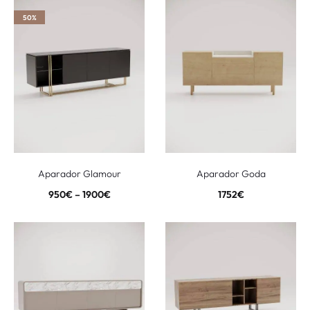
50%
Aparador Glamour
Aparador Goda
950
€
–
1900
€
1752
€