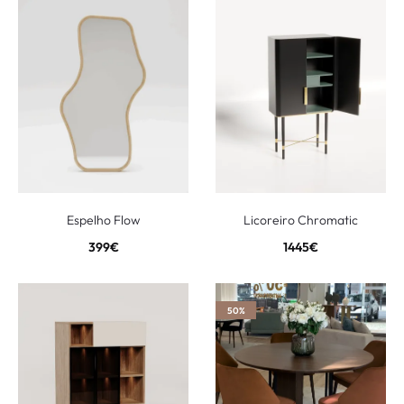
Espelho Flow
Licoreiro Chromatic
399
€
1445
€
50%