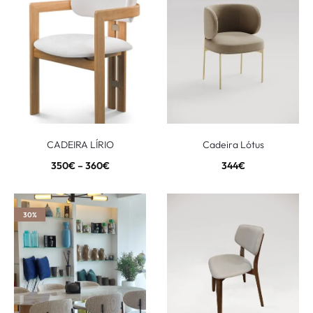
CADEIRA LÍRIO
Cadeira Lótus
350
€
–
360
€
344
€
30%