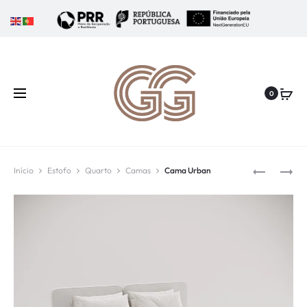
0
Início
Estofo
Quarto
Camas
Cama Urban