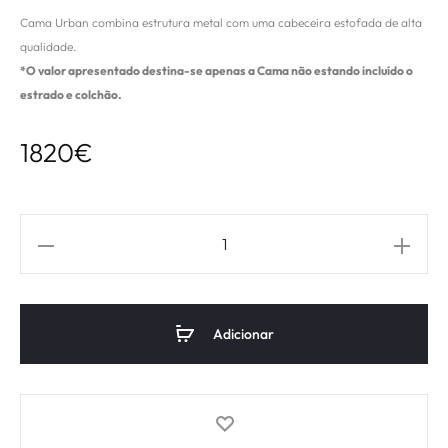
Cama Urban combina estrutura metal com uma cabeceira estofada de alta
qualidade.
*O valor apresentado destina-se apenas a Cama não estando incluído o
estrado e colchão.
1820
€
Adicionar