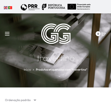
0
travertino
Início
Produtos etiquetados com “travertino”
Ordenação padrão