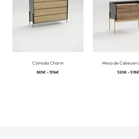
Cómoda Charm
Mesa de Cabeceir
885
€
–
1316
€
520
€
–
578