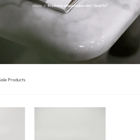
Início
Produtos etiquetados com “Quarto”
Sale Products