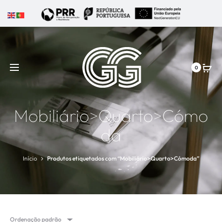
0
Mobiliário>Quarto>Cómo
da
Início
Produtos etiquetados com “Mobiliário>Quarto>Cómoda”
Ordenação padrão