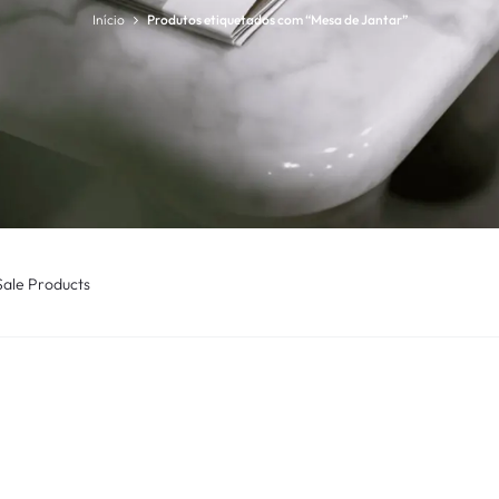
Início
Produtos etiquetados com “Mesa de Jantar”
Sale Products