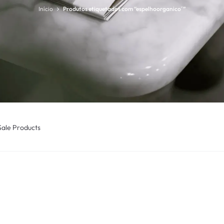
Início
Produtos etiquetados com “espelhoorganico´”
Sale Products