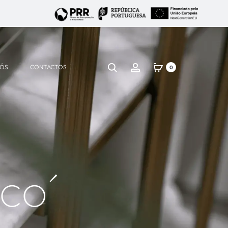
NÓS
CONTACTOS
0
co´