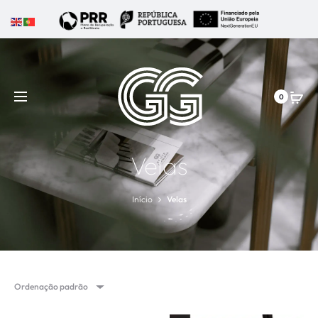
0
Velas
Início
Velas
Ordenação padrão