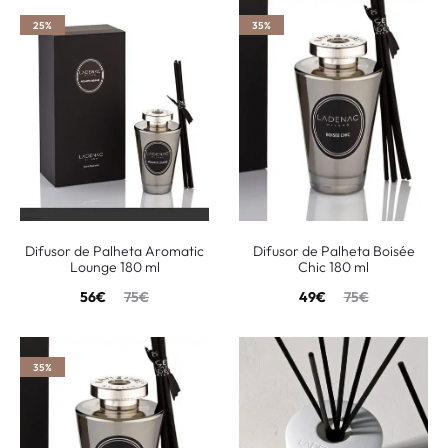
25%
35%
Difusor de Palheta Aromatic
Difusor de Palheta Boisée
Lounge 180 ml
Chic 180 ml
56
€
75
€
49
€
75
€
35%