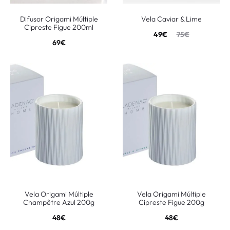
Difusor Origami Múltiple
Vela Caviar & Lime
Cipreste Figue 200ml
49
€
75
€
69
€
Vela Origami Múltiple
Vela Origami Múltiple
Champêtre Azul 200g
Cipreste Figue 200g
48
€
48
€