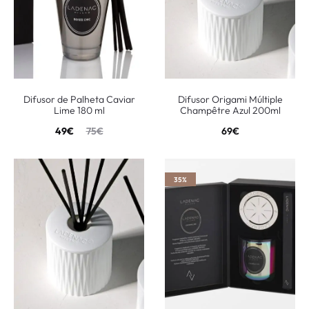
Difusor de Palheta Caviar
Difusor Origami Múltiple
Lime 180 ml
Champêtre Azul 200ml
49
€
75
€
69
€
35%