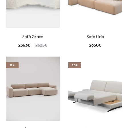
Sofá Grace
Sofá Lírio
2363
€
2625
€
2650
€
12%
20%