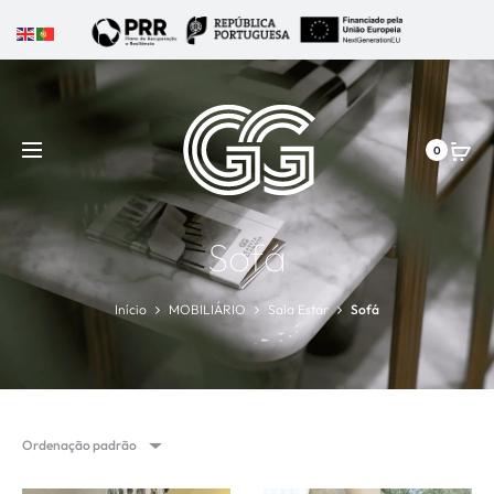
0
Sofá
Início
MOBILIÁRIO
Sala Estar
Sofá
Ordenação padrão