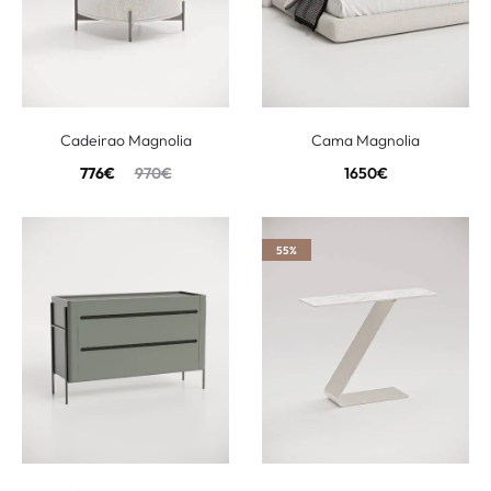
Cadeirao Magnolia
Cama Magnolia
776
€
970
€
1650
€
55%