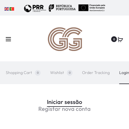
0
Shopping Cart
Wishlist
Order Tracking
Logi
0
0
M
Iniciar sessão
Registar nova conta
e