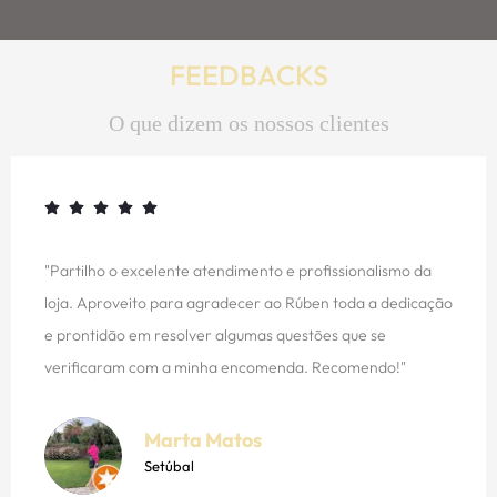
FEEDBACKS
O que dizem os nossos clientes
ssionalismo da
"Conheço a equipe da Gaveta Glamour há a
toda a dedicação
fabricaram e entregaram móveis para nós
 que se
bem como para nossos imóveis em Portugal
comendo!"
planejamos juntos foi executado. Projetos 
apartamentos agora estão simplesmente ma
Casas da Oliveira