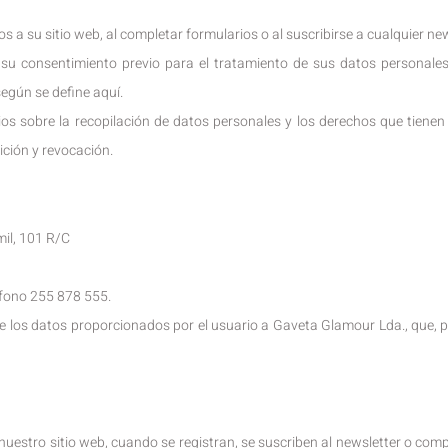
s a su sitio web, al completar formularios o al suscribirse a cualquier n
ga su consentimiento previo para el tratamiento de sus datos personale
egún se define aquí.
ios sobre la recopilación de datos personales y los derechos que tiene
sición y revocación.
il, 101 R/C
éfono 255 878 555.
e los datos proporcionados por el usuario a Gaveta Glamour Lda., que, par
uestro sitio web, cuando se registran, se suscriben al newsletter o co