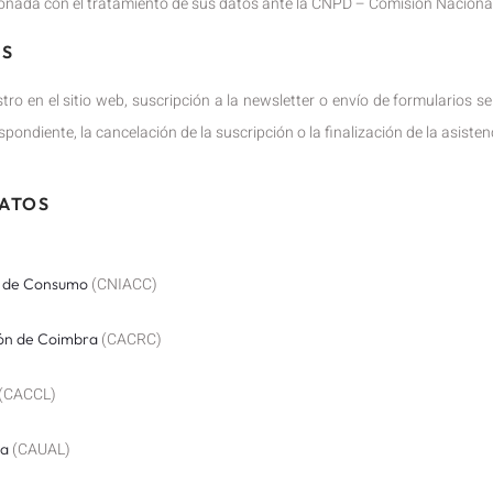
onada con el tratamiento de sus datos ante la CNPD – Comisión Nacional
OS
tro en el sitio web, suscripción a la newsletter o envío de formularios
pondiente, la cancelación de la suscripción o la finalización de la asistenc
DATOS
(CNIACC)
os de Consumo
(CACRC)
ión de Coimbra
(CACCL)
(CAUAL)
oa