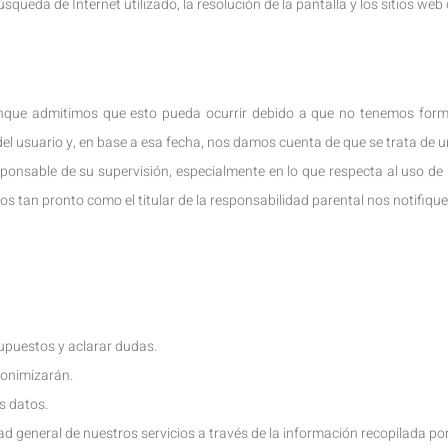
búsqueda de Internet utilizado, la resolución de la pantalla y los sitios web 
que admitimos que esto pueda ocurrir debido a que no tenemos forma
del usuario y, en base a esa fecha, nos damos cuenta de que se trata de u
ponsable de su supervisión, especialmente en lo que respecta al uso de m
s tan pronto como el titular de la responsabilidad parental nos notifique
upuestos y aclarar dudas.
donimizarán.
os datos.
ad general de nuestros servicios a través de la información recopilada por